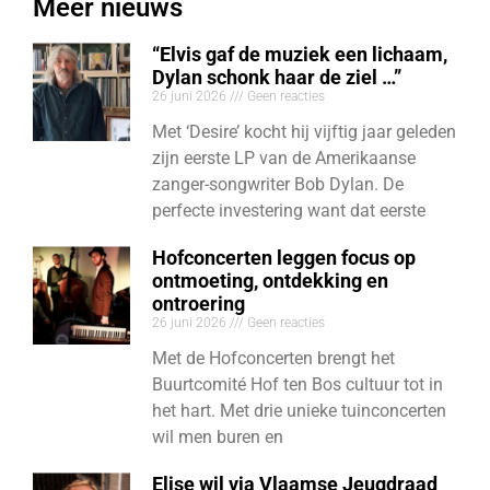
Meer nieuws
“Elvis gaf de muziek een lichaam,
Dylan schonk haar de ziel …”
26 juni 2026
Geen reacties
Met ‘Desire’ kocht hij vijftig jaar geleden
zijn eerste LP van de Amerikaanse
zanger-songwriter Bob Dylan. De
perfecte investering want dat eerste
Hofconcerten leggen focus op
ontmoeting, ontdekking en
ontroering
26 juni 2026
Geen reacties
Met de Hofconcerten brengt het
Buurtcomité Hof ten Bos cultuur tot in
het hart. Met drie unieke tuinconcerten
wil men buren en
Elise wil via Vlaamse Jeugdraad