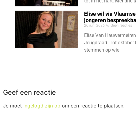
tot in het hart. Met dri
Elise wil via Vlaams
jongeren bespreekb
26 juni 2026
Geen reacties
Elise Van Hauwermeiren
Jeugdraad. Tot oktober 
stemmen op wie
Geef een reactie
Je moet
ingelogd zijn op
om een reactie te plaatsen.