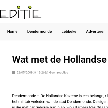
Home
Dendermonde
Lebbeke
Adverteren
Wat met de Hollandse
22/05/2008
19:26
Geen reacties
Dendermonde – De Hollandse Kazerne is een belangrijk h
het militair verleden van de stad Dendermonde. De eige
is die met het gebouw van plan, wou Barbara Pas (Vlaam