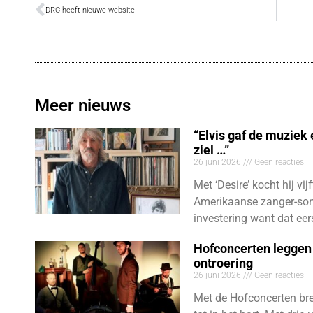
DRC heeft nieuwe website
Meer nieuws
“Elvis gaf de muziek
ziel …”
26 juni 2026
Geen reacties
Met ‘Desire’ kocht hij vij
Amerikaanse zanger-son
investering want dat eer
Hofconcerten leggen 
ontroering
26 juni 2026
Geen reacties
Met de Hofconcerten bre