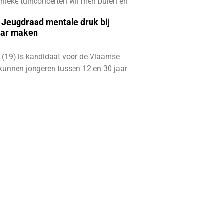
e unieke tuinconcerten wil men buren en
e Jeugdraad mentale druk bij
aar maken
 (19) is kandidaat voor de Vlaamse
kunnen jongeren tussen 12 en 30 jaar