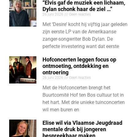
“Elvis gaf de muziek een lichaam,
Dylan schonk haar de ziel …”
26 juni 2026
Geen reacties
Met ‘Desire’ kocht hij vijftig jaar geleden
zijn eerste LP van de Amerikaanse
zanger-songwriter Bob Dylan. De
perfecte investering want dat eerste
Hofconcerten leggen focus op
ontmoeting, ontdekking en
ontroering
26 juni 2026
Geen reacties
Met de Hofconcerten brengt het
Buurtcomité Hof ten Bos cultuur tot in
het hart. Met drie unieke tuinconcerten
wil men buren en
Elise wil via Vlaamse Jeugdraad
mentale druk bij jongeren
bespreekbaar maken