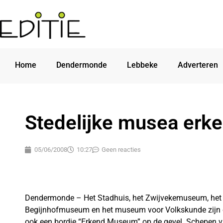
Home
Dendermonde
Lebbeke
Adverteren
Stedelijke musea erk
05/06/2008
10:27
Geen reacties
Dendermonde – Het Stadhuis, het Zwijvekemuseum, het
Begijnhofmuseum en het museum voor Volkskunde zijn off
ook een bordje “Erkend Museum” op de gevel. Schepen v