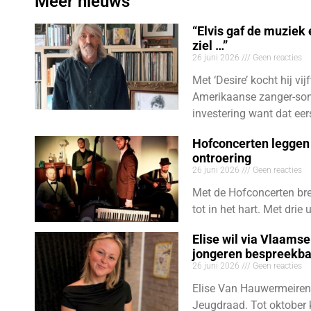
Meer nieuws
“Elvis gaf de muziek
ziel …”
26 juni 2026
Geen reacties
Met ‘Desire’ kocht hij vij
Amerikaanse zanger-son
investering want dat eer
Hofconcerten leggen 
ontroering
26 juni 2026
Geen reacties
Met de Hofconcerten bre
tot in het hart. Met dri
Elise wil via Vlaams
jongeren bespreekb
26 juni 2026
Geen reacties
Elise Van Hauwermeiren
Jeugdraad. Tot oktober 