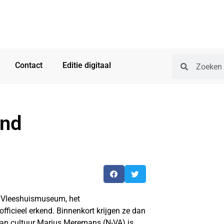
Contact
Editie digitaal
end
 Vleeshuismuseum, het
icieel erkend. Binnenkort krijgen ze dan
an cultuur Marius Meremans (N-VA) is