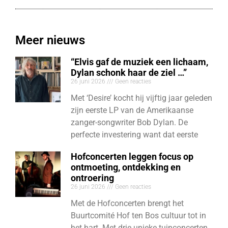
Meer nieuws
“Elvis gaf de muziek een lichaam,
Dylan schonk haar de ziel …”
26 juni 2026
Geen reacties
Met ‘Desire’ kocht hij vijftig jaar geleden
zijn eerste LP van de Amerikaanse
zanger-songwriter Bob Dylan. De
perfecte investering want dat eerste
Hofconcerten leggen focus op
ontmoeting, ontdekking en
ontroering
26 juni 2026
Geen reacties
Met de Hofconcerten brengt het
Buurtcomité Hof ten Bos cultuur tot in
het hart. Met drie unieke tuinconcerten