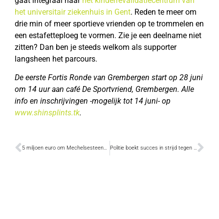
gaat integraal naar
het kinderrevalidatiecentrum van
het universitair ziekenhuis in Gent
. Reden te meer om
drie min of meer sportieve vrienden op te trommelen en
een estafetteploeg te vormen. Zie je een deelname niet
zitten? Dan ben je steeds welkom als supporter
langsheen het parcours.
De eerste Fortis Ronde van Grembergen start op 28 juni
om 14 uur aan café De Sportvriend, Grembergen. Alle
info en inschrijvingen -mogelijk tot 14 juni- op
www.shinsplints.tk
.
5 miljoen euro om Mechelsesteenweg veiliger te maken
Politie boekt succes in strijd tegen gevaarlijk rijgedrag