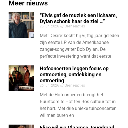
Meer nieuws
“Elvis gaf de muziek een lichaam,
Dylan schonk haar de ziel …”
26 juni 2026
Geen reacties
Met ‘Desire’ kocht hij vijftig jaar geleden
zijn eerste LP van de Amerikaanse
zanger-songwriter Bob Dylan. De
perfecte investering want dat eerste
Hofconcerten leggen focus op
ontmoeting, ontdekking en
ontroering
26 juni 2026
Geen reacties
Met de Hofconcerten brengt het
Buurtcomité Hof ten Bos cultuur tot in
het hart. Met drie unieke tuinconcerten
wil men buren en
Elise wil via Vlaamse Jeugdraad