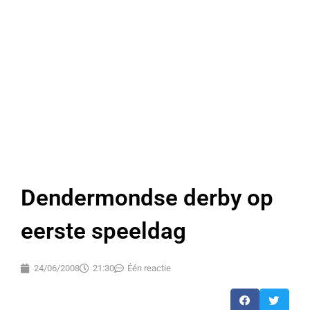
Dendermondse derby op
eerste speeldag
24/06/2008
21:30
Één reactie