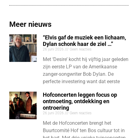
Meer nieuws
“Elvis gaf de muziek een lichaam,
Dylan schonk haar de ziel …”
26 juni 2026
Geen reacties
Met ‘Desire’ kocht hij vijftig jaar geleden
zijn eerste LP van de Amerikaanse
zanger-songwriter Bob Dylan. De
perfecte investering want dat eerste
Hofconcerten leggen focus op
ontmoeting, ontdekking en
ontroering
26 juni 2026
Geen reacties
Met de Hofconcerten brengt het
Buurtcomité Hof ten Bos cultuur tot in
het hart. Met drie unieke tuinconcerten