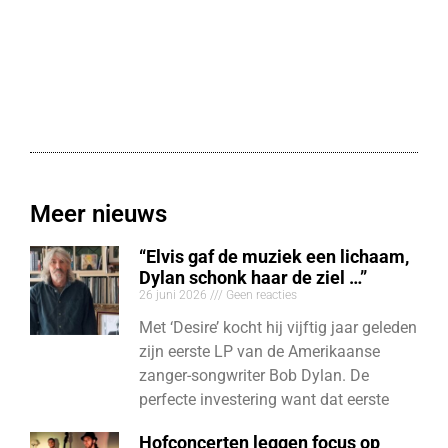
Meer nieuws
“Elvis gaf de muziek een lichaam,
Dylan schonk haar de ziel …”
26 juni 2026
Geen reacties
Met ‘Desire’ kocht hij vijftig jaar geleden
zijn eerste LP van de Amerikaanse
zanger-songwriter Bob Dylan. De
perfecte investering want dat eerste
Hofconcerten leggen focus op