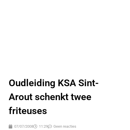
Oudleiding KSA Sint-
Arout schenkt twee
friteuses
07/07/2008
11:29
Geen reacties