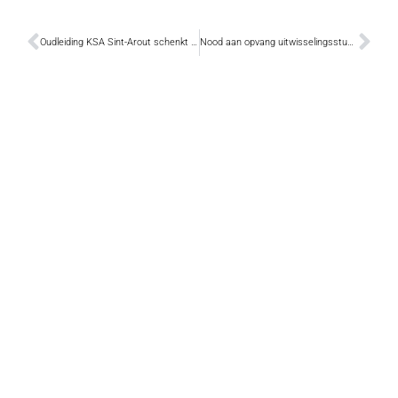
Oudleiding KSA Sint-Arout schenkt twee friteuses
Nood aan opvang uitwisselingsstudenten