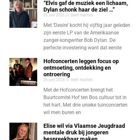
“Elvis gaf de muziek een lichaam,
Dylan schonk haar de ziel …”
26 juni 2026
Geen reacties
Met ‘Desire’ kocht hij vijftig jaar geleden
zijn eerste LP van de Amerikaanse
zanger-songwriter Bob Dylan. De
perfecte investering want dat eerste
Hofconcerten leggen focus op
ontmoeting, ontdekking en
ontroering
26 juni 2026
Geen reacties
Met de Hofconcerten brengt het
Buurtcomité Hof ten Bos cultuur tot in
het hart. Met drie unieke tuinconcerten
wil men buren en
Elise wil via Vlaamse Jeugdraad
mentale druk bij jongeren
bespreekbaar maken