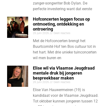
zanger-songwriter Bob Dylan. De
perfecte investering want dat eerste
Hofconcerten leggen focus op
ontmoeting, ontdekking en
ontroering
26 juni 2026
Geen reacties
Met de Hofconcerten brengt het
Buurtcomité Hof ten Bos cultuur tot in
het hart. Met drie unieke tuinconcerten
wil men buren en
Elise wil via Vlaamse Jeugdraad
mentale druk bij jongeren
bespreekbaar maken
26 juni 2026
Geen reacties
Elise Van Hauwermeiren (19) is
kandidaat voor de Vlaamse Jeugdraad.
Tot oktober kunnen jongeren tussen 12