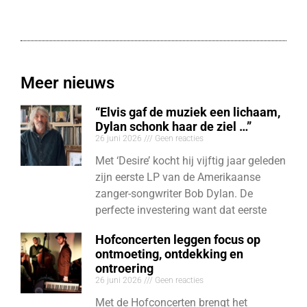
Meer nieuws
“Elvis gaf de muziek een lichaam,
Dylan schonk haar de ziel …”
26 juni 2026
Geen reacties
Met ‘Desire’ kocht hij vijftig jaar geleden
zijn eerste LP van de Amerikaanse
zanger-songwriter Bob Dylan. De
perfecte investering want dat eerste
Hofconcerten leggen focus op
ontmoeting, ontdekking en
ontroering
26 juni 2026
Geen reacties
Met de Hofconcerten brengt het