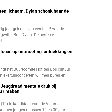
 een lichaam, Dylan schonk haar de
ftig jaar geleden zijn eerste LP van de
gwriter Bob Dylan. De perfecte
ste
focus op ontmoeting, ontdekking en
ngt het Buurtcomité Hof ten Bos cultuur
e unieke tuinconcerten wil men buren en
e Jeugdraad mentale druk bij
aar maken
 (19) is kandidaat voor de Vlaamse
kunnen jongeren tussen 12 en 30 jaar