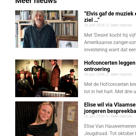
Meer nieuws
“Elvis gaf de muziek
ziel …”
26 juni 2026
Geen reacties
Met ‘Desire’ kocht hij vij
Amerikaanse zanger-son
investering want dat eer
Hofconcerten leggen 
ontroering
26 juni 2026
Geen reacties
Met de Hofconcerten bre
tot in het hart. Met dri
Elise wil via Vlaams
jongeren bespreekb
26 juni 2026
Geen reacties
Elise Van Hauwermeiren
Jeugdraad. Tot oktober 