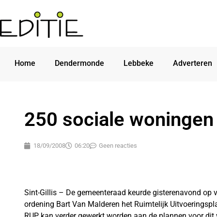
Home
Dendermonde
Lebbeke
Adverteren
250 sociale woningen
18/09/2008
06:20
Geen reacties
Sint-Gillis – De gemeenteraad keurde gisterenavond op v
ordening Bart Van Malderen het Ruimtelijk Uitvoeringspl
RUP kan verder gewerkt worden aan de plannen voor dit w