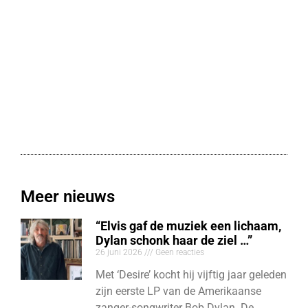
Meer nieuws
“Elvis gaf de muziek een lichaam,
Dylan schonk haar de ziel …”
26 juni 2026
Geen reacties
Met ‘Desire’ kocht hij vijftig jaar geleden
zijn eerste LP van de Amerikaanse
zanger-songwriter Bob Dylan. De