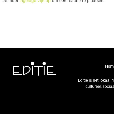
Je moet
ingelogd zijn op
om een reactie te plaatsen.
Hom
Editie is het lokaal
cultureel, soci