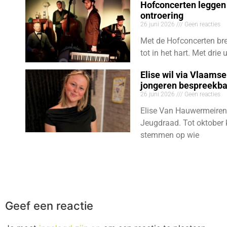
Hofconcerten leggen 
ontroering
26 juni 2026
Geen reacties
Met de Hofconcerten bre
tot in het hart. Met dri
Elise wil via Vlaams
jongeren bespreekb
26 juni 2026
Geen reacties
Elise Van Hauwermeiren
Jeugdraad. Tot oktober 
stemmen op wie
Geef een reactie