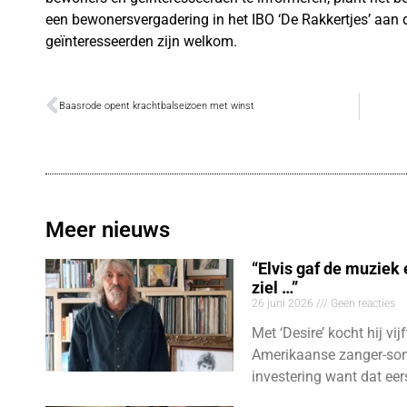
een bewonersvergadering in het IBO ‘De Rakkertjes’ aan de 
geïnteresseerden zijn welkom.
Baasrode opent krachtbalseizoen met winst
Meer nieuws
“Elvis gaf de muziek
ziel …”
26 juni 2026
Geen reacties
Met ‘Desire’ kocht hij vij
Amerikaanse zanger-son
investering want dat eer