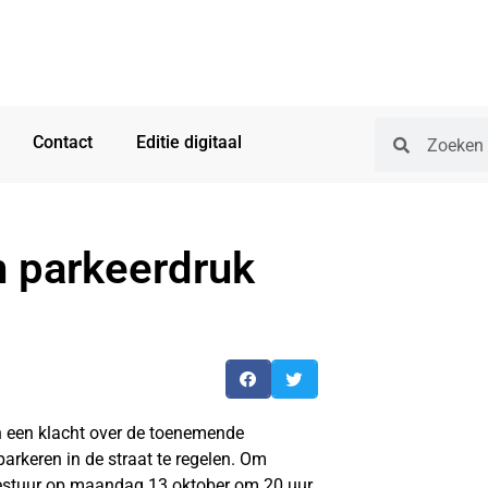
Contact
Editie digitaal
n parkeerdruk
an een klacht over de toenemende
parkeren in de straat te regelen. Om
bestuur op maandag 13 oktober om 20 uur