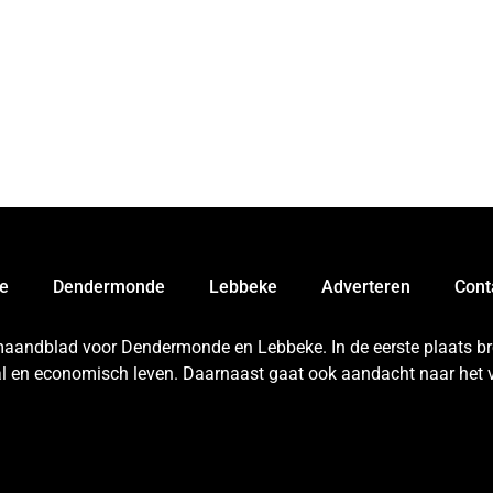
e
Dendermonde
Lebbeke
Adverteren
Cont
 maandblad voor Dendermonde en Lebbeke. In de eerste plaats bren
aal en economisch leven. Daarnaast gaat ook aandacht naar het v