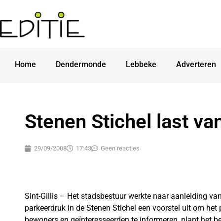
Home
Dendermonde
Lebbeke
Adverteren
Stenen Stichel last va
29/09/2008
17:43
Geen reacties
Sint-Gillis – Het stadsbestuur werkte naar aanleiding v
parkeerdruk in de Stenen Stichel een voorstel uit om het 
bewoners en geïnteresseerden te informeren, plant het 