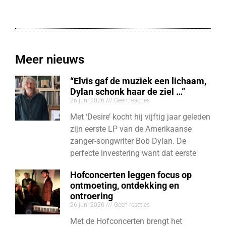
Meer nieuws
“Elvis gaf de muziek een lichaam,
Dylan schonk haar de ziel …”
26 juni 2026
Geen reacties
Met ‘Desire’ kocht hij vijftig jaar geleden
zijn eerste LP van de Amerikaanse
zanger-songwriter Bob Dylan. De
perfecte investering want dat eerste
Hofconcerten leggen focus op
ontmoeting, ontdekking en
ontroering
26 juni 2026
Geen reacties
Met de Hofconcerten brengt het