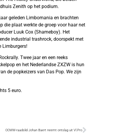
dhuis Zenith op het podium.
jaar geleden Limbomania en brachten
op die plaat werkte de groep voor haar net
roducer Luuk Cox (Shameboy). Het
gende industrial trashrock, doorspekt met
ze Limburgers!
ckrally. Twee jaar en een reeks
ukkelpop en het Nederlandse ZXZW is hun
van de popkeizers van Das Pop. We zijn
hts 5 euro.
OCMW-raadslid Johan Baert neemt ontslag uit Vl.Pro