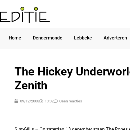
Home
Dendermonde
Lebbeke
Adverteren
The Hickey Underworld
Zenith
09/12/2008
13:02
Geen reacties
Sint-Gillis – Op zaterdag 13 december staan The Rones 