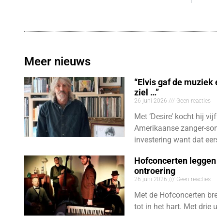
Meer nieuws
“Elvis gaf de muziek
ziel …”
26 juni 2026
Geen reacties
Met ‘Desire’ kocht hij vij
Amerikaanse zanger-son
investering want dat eer
Hofconcerten leggen 
ontroering
26 juni 2026
Geen reacties
Met de Hofconcerten bre
tot in het hart. Met dri