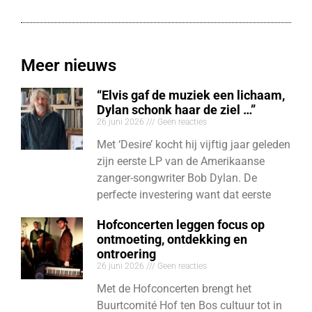
Meer nieuws
“Elvis gaf de muziek een lichaam,
Dylan schonk haar de ziel …”
26 juni 2026
Geen reacties
Met ‘Desire’ kocht hij vijftig jaar geleden
zijn eerste LP van de Amerikaanse
zanger-songwriter Bob Dylan. De
perfecte investering want dat eerste
Hofconcerten leggen focus op
ontmoeting, ontdekking en
ontroering
26 juni 2026
Geen reacties
Met de Hofconcerten brengt het
Buurtcomité Hof ten Bos cultuur tot in