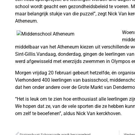
school wordt geacht een gezondheidsbeleid te voeren. Me
maar belangrijk stukje van die puzzel”, zegt Nick Van k
Atheneum.
Woens
midde
middelbaar van het Atheneum kiezen uit verschillende w
Sint-Gillis.Vandaag, donderdag, gingen de leerlingen va
werd afgewisseld met enerzijds zwemmen in Olympos en
Morgen vrijdag 20 februari gebeurt hetzelfde, én organis
Vierhonderd 400 leerlingen van basisschool, middensch
dat hen onder andere over de Grote Markt van Denderm
“Het is leuk om te zien hoe enthousiast alle leerlingen zi
We hopen dat ze, van de vele sporten die ze hebben kunn
om zelf te beoefenen”, aldus Nick Van kerckhoven.
Stationsbuurt Schoonaarde wordt heraangelegd
Werken 