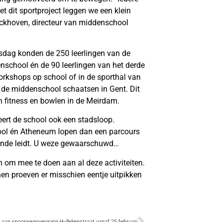
t dit sportproject leggen we een klein
erckhoven, directeur van middenschool
dag konden de 250 leerlingen van de
nschool én de 90 leerlingen van het derde
orkshops op school of in de sporthal van
n de middenschool schaatsen in Gent. Dit
 fitness en bowlen in de Meirdam.
eert de school ook een stadsloop.
ool én Atheneum lopen dan een parcours
onde leidt. U weze gewaarschuwd…
jn om mee te doen aan al deze activiteiten.
en proeven er misschien eentje uitpikken
aan spoorwegovergang Hullekenstraat vanaf 25 februari