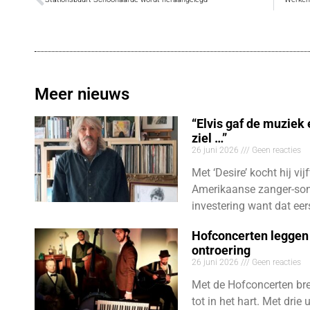
Meer nieuws
“Elvis gaf de muziek
ziel …”
26 juni 2026
Geen reacties
Met ‘Desire’ kocht hij vij
Amerikaanse zanger-son
investering want dat eer
Hofconcerten leggen 
ontroering
26 juni 2026
Geen reacties
Met de Hofconcerten bre
tot in het hart. Met dri