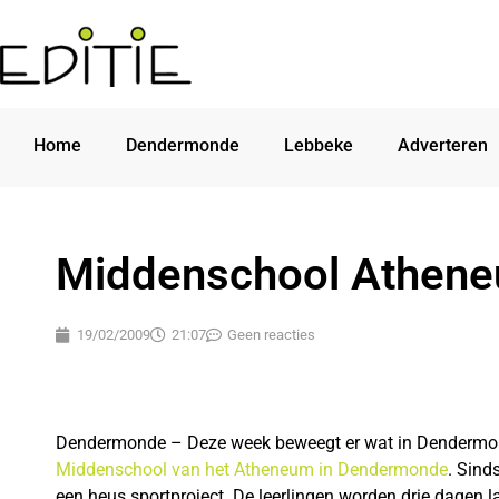
Home
Dendermonde
Lebbeke
Adverteren
Middenschool Athen
19/02/2009
21:07
Geen reacties
Dendermonde – Deze week beweegt er wat in Dendermon
Middenschool van het Atheneum in Dendermonde
. Sind
een heus sportproject. De leerlingen worden drie dagen 