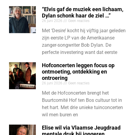
“Elvis gaf de muziek een lichaam,
Dylan schonk haar de ziel …”
26 juni 2026
Geen reacties
Met ‘Desire’ kocht hij vijftig jaar geleden
zijn eerste LP van de Amerikaanse
zanger-songwriter Bob Dylan. De
perfecte investering want dat eerste
Hofconcerten leggen focus op
ontmoeting, ontdekking en
ontroering
26 juni 2026
Geen reacties
Met de Hofconcerten brengt het
Buurtcomité Hof ten Bos cultuur tot in
het hart. Met drie unieke tuinconcerten
wil men buren en
Elise wil via Vlaamse Jeugdraad
mentale druk bij jongeren