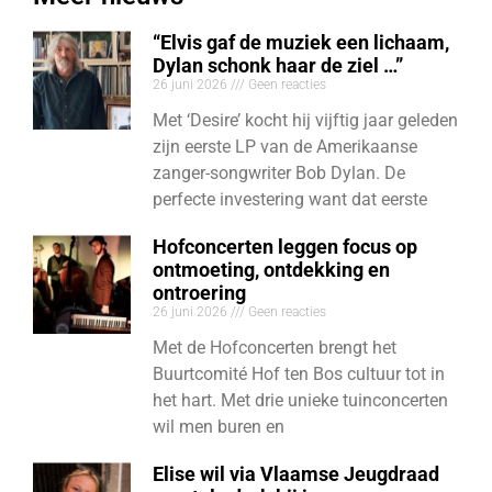
“Elvis gaf de muziek een lichaam,
Dylan schonk haar de ziel …”
26 juni 2026
Geen reacties
Met ‘Desire’ kocht hij vijftig jaar geleden
zijn eerste LP van de Amerikaanse
zanger-songwriter Bob Dylan. De
perfecte investering want dat eerste
Hofconcerten leggen focus op
ontmoeting, ontdekking en
ontroering
26 juni 2026
Geen reacties
Met de Hofconcerten brengt het
Buurtcomité Hof ten Bos cultuur tot in
het hart. Met drie unieke tuinconcerten
wil men buren en
Elise wil via Vlaamse Jeugdraad