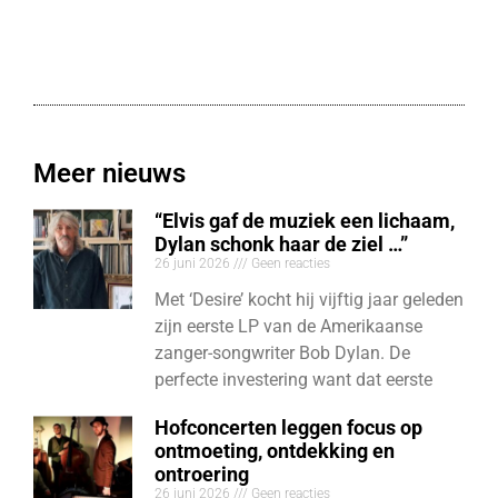
Meer nieuws
“Elvis gaf de muziek een lichaam,
Dylan schonk haar de ziel …”
26 juni 2026
Geen reacties
Met ‘Desire’ kocht hij vijftig jaar geleden
zijn eerste LP van de Amerikaanse
zanger-songwriter Bob Dylan. De
perfecte investering want dat eerste
Hofconcerten leggen focus op
ontmoeting, ontdekking en
ontroering
26 juni 2026
Geen reacties