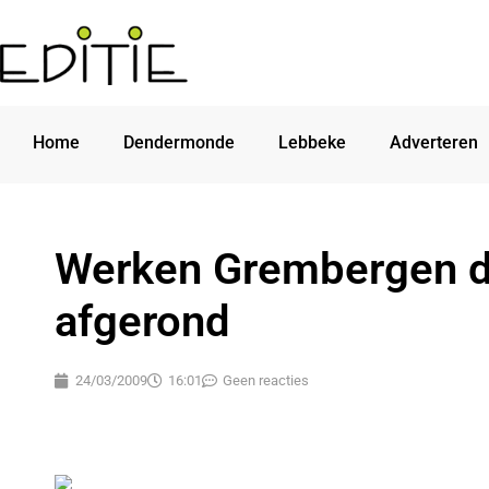
Home
Dendermonde
Lebbeke
Adverteren
Werken Grembergen 
afgerond
24/03/2009
16:01
Geen reacties