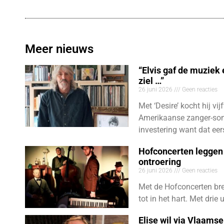
Meer nieuws
“Elvis gaf de muziek
ziel …”
26 juni 2026
Geen reacties
Met ‘Desire’ kocht hij vij
Amerikaanse zanger-son
investering want dat eer
Hofconcerten leggen 
ontroering
26 juni 2026
Geen reacties
Met de Hofconcerten bre
tot in het hart. Met dri
Elise wil via Vlaams