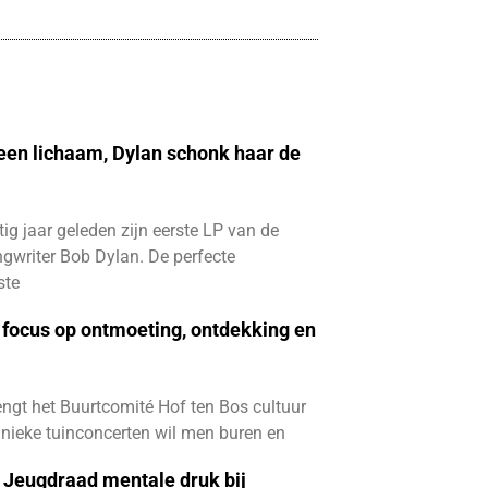
 een lichaam, Dylan schonk haar de
ftig jaar geleden zijn eerste LP van de
gwriter Bob Dylan. De perfecte
ste
focus op ontmoeting, ontdekking en
ngt het Buurtcomité Hof ten Bos cultuur
e unieke tuinconcerten wil men buren en
e Jeugdraad mentale druk bij