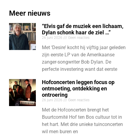
Meer nieuws
“Elvis gaf de muziek een lichaam,
Dylan schonk haar de ziel …”
26 juni 2026
Geen reacties
Met ‘Desire’ kocht hij vijftig jaar geleden
zijn eerste LP van de Amerikaanse
zanger-songwriter Bob Dylan. De
perfecte investering want dat eerste
Hofconcerten leggen focus op
ontmoeting, ontdekking en
ontroering
26 juni 2026
Geen reacties
Met de Hofconcerten brengt het
Buurtcomité Hof ten Bos cultuur tot in
het hart. Met drie unieke tuinconcerten
wil men buren en