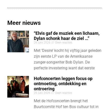
Meer nieuws
“Elvis gaf de muziek een lichaam,
Dylan schonk haar de ziel …”
26 juni 2026
Geen reacties
Met ‘Desire’ kocht hij vijftig jaar geleden
zijn eerste LP van de Amerikaanse
zanger-songwriter Bob Dylan. De
perfecte investering want dat eerste
Hofconcerten leggen focus op
ontmoeting, ontdekking en
ontroering
26 juni 2026
Geen reacties
Met de Hofconcerten brengt het
Buurtcomité Hof ten Bos cultuur tot in