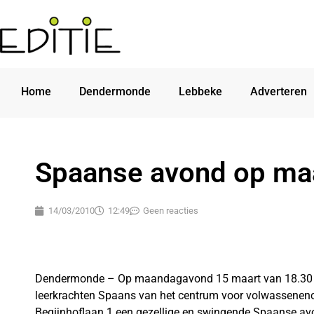
Home
Dendermonde
Lebbeke
Adverteren
Spaanse avond op ma
14/03/2010
12:49
Geen reacties
Dendermonde – Op maandagavond 15 maart van 18.30 tot
leerkrachten Spaans van het centrum voor volwassenen
Begijnhoflaan 1 een gezellige en swingende Spaanse avo