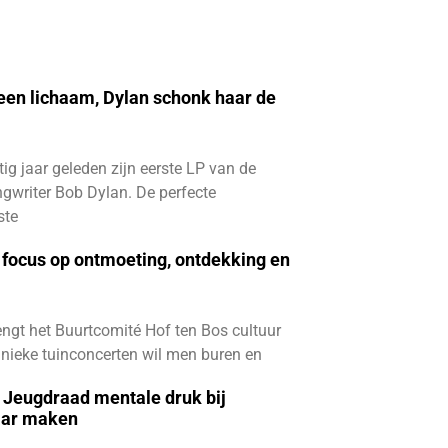
 een lichaam, Dylan schonk haar de
ftig jaar geleden zijn eerste LP van de
gwriter Bob Dylan. De perfecte
ste
focus op ontmoeting, ontdekking en
ngt het Buurtcomité Hof ten Bos cultuur
e unieke tuinconcerten wil men buren en
e Jeugdraad mentale druk bij
aar maken