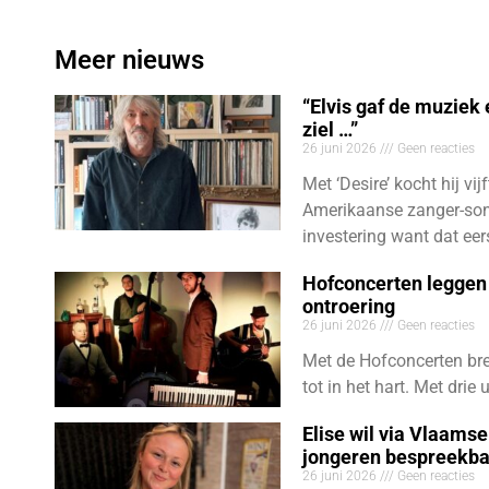
Meer nieuws
“Elvis gaf de muziek
ziel …”
26 juni 2026
Geen reacties
Met ‘Desire’ kocht hij vij
Amerikaanse zanger-son
investering want dat eer
Hofconcerten leggen 
ontroering
26 juni 2026
Geen reacties
Met de Hofconcerten bre
tot in het hart. Met dri
Elise wil via Vlaams
jongeren bespreekb
26 juni 2026
Geen reacties