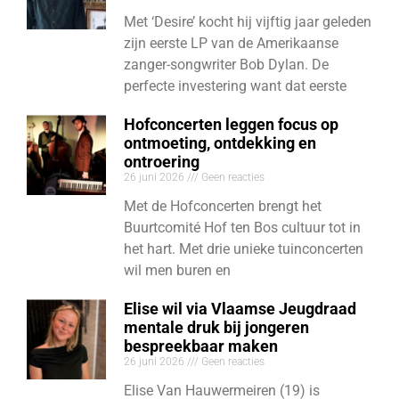
Met ‘Desire’ kocht hij vijftig jaar geleden
zijn eerste LP van de Amerikaanse
zanger-songwriter Bob Dylan. De
perfecte investering want dat eerste
Hofconcerten leggen focus op
ontmoeting, ontdekking en
ontroering
26 juni 2026
Geen reacties
Met de Hofconcerten brengt het
Buurtcomité Hof ten Bos cultuur tot in
het hart. Met drie unieke tuinconcerten
wil men buren en
Elise wil via Vlaamse Jeugdraad
mentale druk bij jongeren
bespreekbaar maken
26 juni 2026
Geen reacties
Elise Van Hauwermeiren (19) is