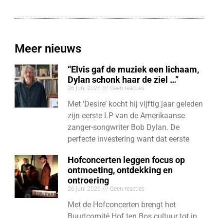
Meer nieuws
“Elvis gaf de muziek een lichaam,
Dylan schonk haar de ziel …”
26 juni 2026
Geen reacties
Met ‘Desire’ kocht hij vijftig jaar geleden
zijn eerste LP van de Amerikaanse
zanger-songwriter Bob Dylan. De
perfecte investering want dat eerste
Hofconcerten leggen focus op
ontmoeting, ontdekking en
ontroering
26 juni 2026
Geen reacties
Met de Hofconcerten brengt het
Buurtcomité Hof ten Bos cultuur tot in