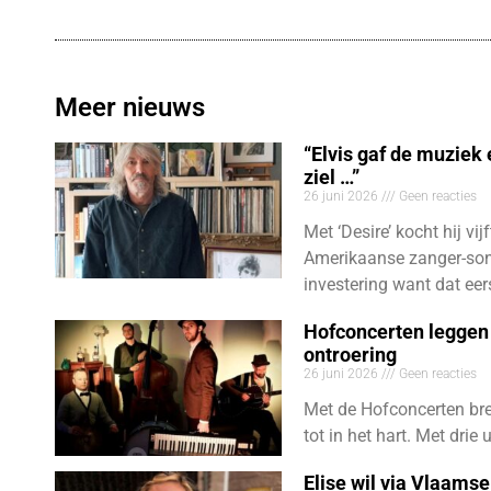
Meer nieuws
“Elvis gaf de muziek
ziel …”
26 juni 2026
Geen reacties
Met ‘Desire’ kocht hij vij
Amerikaanse zanger-son
investering want dat eer
Hofconcerten leggen 
ontroering
26 juni 2026
Geen reacties
Met de Hofconcerten bre
tot in het hart. Met dri
Elise wil via Vlaams