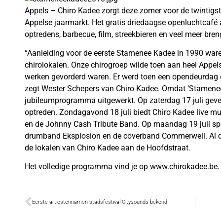
Appels – Chiro Kadee zorgt deze zomer voor de twintigst
Appelse jaarmarkt. Het gratis driedaagse openluchtcafé 
optredens, barbecue, film, streekbieren en veel meer bre
“Aanleiding voor de eerste Stamenee Kadee in 1990 war
chirolokalen. Onze chirogroep wilde toen aan heel Appel
werken gevorderd waren. Er werd toen een opendeurdag g
zegt Wester Schepers van Chiro Kadee. Omdat ‘Stamenee
jubileumprogramma uitgewerkt. Op zaterdag 17 juli gev
optreden. Zondagavond 18 juli biedt Chiro Kadee live m
en de Johnny Cash Tribute Band. Op maandag 19 juli sp
drumband Eksplosion en de coverband Commerwell. Al dez
de lokalen van Chiro Kadee aan de Hoofdstraat.
Het volledige programma vind je op www.chirokadee.be.
Eerste artiestennamen stadsfestival Citysounds bekend