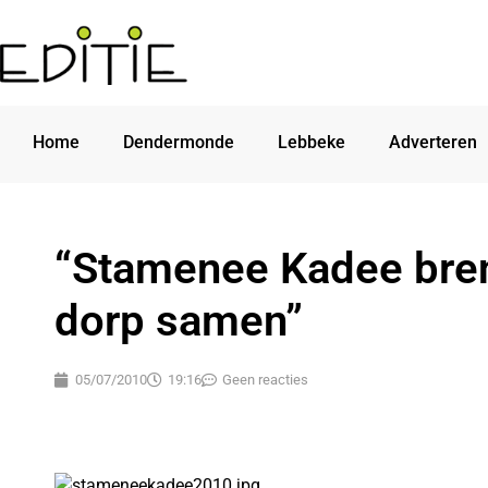
Home
Dendermonde
Lebbeke
Adverteren
“Stamenee Kadee breng
dorp samen”
05/07/2010
19:16
Geen reacties