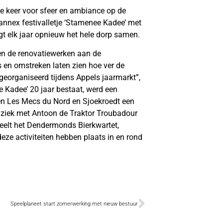
e keer voor sfeer en ambiance op de
annex festivalletje ‘Stamenee Kadee’ met
ngt elk jaar opnieuw het hele dorp samen.
en de renovatiewerken aan de
s en omstreken laten zien hoe ver de
eorganiseerd tijdens Appels jaarmarkt”,
 Kadee’ 20 jaar bestaat, werd een
en Les Mecs du Nord en Sjoekroedt een
uziek met Antoon de Traktor Troubadour
eelt het Dendermonds Bierkwartet,
e activiteiten hebben plaats in en rond
Speelplaneet start zomerwerking met nieuw bestuur