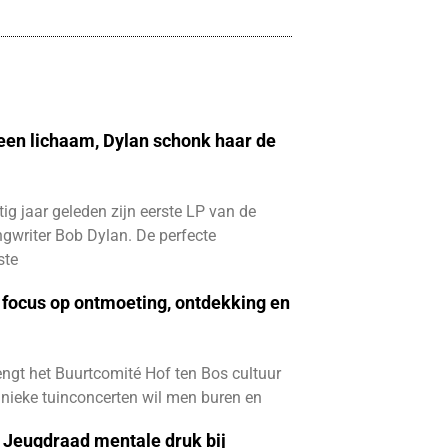
 een lichaam, Dylan schonk haar de
ftig jaar geleden zijn eerste LP van de
gwriter Bob Dylan. De perfecte
ste
focus op ontmoeting, ontdekking en
ngt het Buurtcomité Hof ten Bos cultuur
e unieke tuinconcerten wil men buren en
e Jeugdraad mentale druk bij