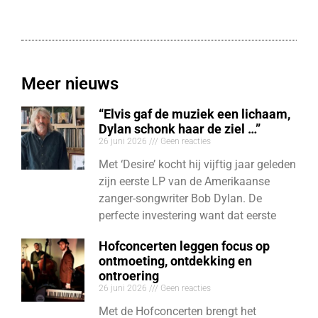
Meer nieuws
“Elvis gaf de muziek een lichaam,
Dylan schonk haar de ziel …”
26 juni 2026
Geen reacties
Met ‘Desire’ kocht hij vijftig jaar geleden
zijn eerste LP van de Amerikaanse
zanger-songwriter Bob Dylan. De
perfecte investering want dat eerste
Hofconcerten leggen focus op
ontmoeting, ontdekking en
ontroering
26 juni 2026
Geen reacties
Met de Hofconcerten brengt het