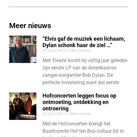
Meer nieuws
“Elvis gaf de muziek een lichaam,
Dylan schonk haar de ziel …”
26 juni 2026
Geen reacties
Met ‘Desire’ kocht hij vijftig jaar geleden
zijn eerste LP van de Amerikaanse
zanger-songwriter Bob Dylan. De
perfecte investering want dat eerste
Hofconcerten leggen focus op
ontmoeting, ontdekking en
ontroering
26 juni 2026
Geen reacties
Met de Hofconcerten brengt het
Buurtcomité Hof ten Bos cultuur tot in