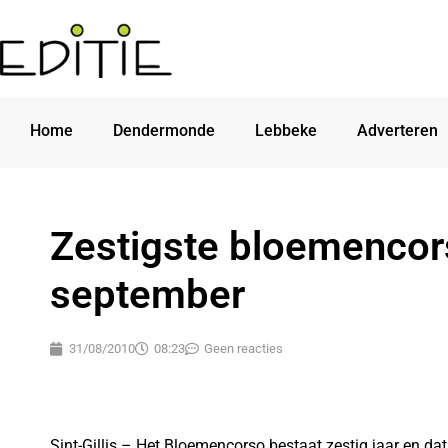
Home
Dendermonde
Lebbeke
Adverteren
Zestigste bloemencor
september
31/08/2010
08:23
Geen reacties
Sint-Gillis – Het Bloemencorso bestaat zestig jaar en dat