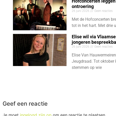
Hofconcerten leggen 
ontroering
26 juni 2026
Geen reacties
Met de Hofconcerten bre
tot in het hart. Met dri
Elise wil via Vlaams
jongeren bespreekb
26 juni 2026
Geen reacties
Elise Van Hauwermeiren
Jeugdraad. Tot oktober 
stemmen op wie
Geef een reactie
Je moet
ingelogd zijn op
om een reactie te plaatsen.