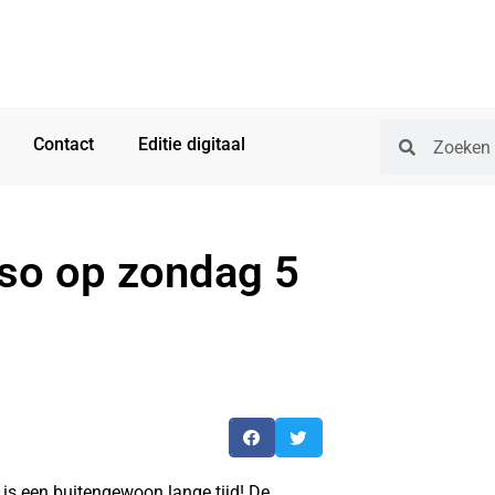
Contact
Editie digitaal
so op zondag 5
 is een buitengewoon lange tijd! De