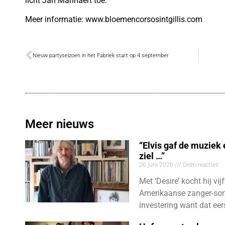
licht Jan Mannaert toe.
Meer informatie: www.bloemencorsosintgillis.com
Nieuw partyseizoen in het Fabriek start op 4 september
Meer nieuws
“Elvis gaf de muziek
ziel …”
26 juni 2026
Geen reacties
Met ‘Desire’ kocht hij vij
Amerikaanse zanger-son
investering want dat eer