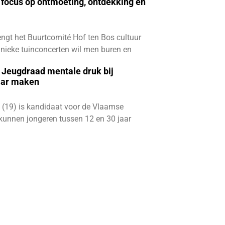
focus op ontmoeting, ontdekking en
ngt het Buurtcomité Hof ten Bos cultuur
e unieke tuinconcerten wil men buren en
e Jeugdraad mentale druk bij
aar maken
 (19) is kandidaat voor de Vlaamse
kunnen jongeren tussen 12 en 30 jaar