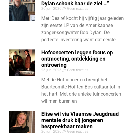
Dylan schonk haar de ziel …”
26 juni 2026
Geen reacties
Met ‘Desire’ kocht hij vijftig jaar geleden
zijn eerste LP van de Amerikaanse
zanger-songwriter Bob Dylan. De
perfecte investering want dat eerste
Hofconcerten leggen focus op
ontmoeting, ontdekking en
ontroering
26 juni 2026
Geen reacties
Met de Hofconcerten brengt het
Buurtcomité Hof ten Bos cultuur tot in
het hart. Met drie unieke tuinconcerten
wil men buren en
Elise wil via Vlaamse Jeugdraad
mentale druk bij jongeren
bespreekbaar maken
26 juni 2026
Geen reacties