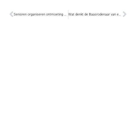
Senioren organiseren ontmoeting met de burgemeester
Wat denkt de Baasrodenaar van een vernieuwd dorpsplein?