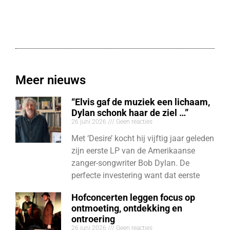
Meer nieuws
“Elvis gaf de muziek een lichaam,
Dylan schonk haar de ziel …”
26 juni 2026
Geen reacties
Met ‘Desire’ kocht hij vijftig jaar geleden
zijn eerste LP van de Amerikaanse
zanger-songwriter Bob Dylan. De
perfecte investering want dat eerste
Hofconcerten leggen focus op
ontmoeting, ontdekking en
ontroering
26 juni 2026
Geen reacties