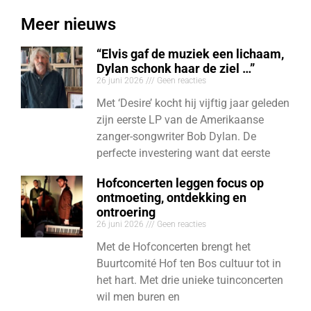
Meer nieuws
“Elvis gaf de muziek een lichaam,
Dylan schonk haar de ziel …”
26 juni 2026
Geen reacties
Met ‘Desire’ kocht hij vijftig jaar geleden
zijn eerste LP van de Amerikaanse
zanger-songwriter Bob Dylan. De
perfecte investering want dat eerste
Hofconcerten leggen focus op
ontmoeting, ontdekking en
ontroering
26 juni 2026
Geen reacties
Met de Hofconcerten brengt het
Buurtcomité Hof ten Bos cultuur tot in
het hart. Met drie unieke tuinconcerten
wil men buren en