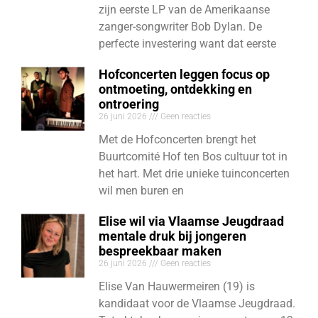
zijn eerste LP van de Amerikaanse
zanger-songwriter Bob Dylan. De
perfecte investering want dat eerste
Hofconcerten leggen focus op
ontmoeting, ontdekking en
ontroering
26 juni 2026
Geen reacties
Met de Hofconcerten brengt het
Buurtcomité Hof ten Bos cultuur tot in
het hart. Met drie unieke tuinconcerten
wil men buren en
Elise wil via Vlaamse Jeugdraad
mentale druk bij jongeren
bespreekbaar maken
26 juni 2026
Geen reacties
Elise Van Hauwermeiren (19) is
kandidaat voor de Vlaamse Jeugdraad.