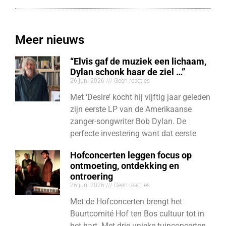
Meer nieuws
“Elvis gaf de muziek een lichaam,
Dylan schonk haar de ziel …”
26 juni 2026
Geen reacties
Met ‘Desire’ kocht hij vijftig jaar geleden
zijn eerste LP van de Amerikaanse
zanger-songwriter Bob Dylan. De
perfecte investering want dat eerste
Hofconcerten leggen focus op
ontmoeting, ontdekking en
ontroering
26 juni 2026
Geen reacties
Met de Hofconcerten brengt het
Buurtcomité Hof ten Bos cultuur tot in
het hart. Met drie unieke tuinconcerten