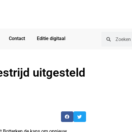
Contact
Editie digitaal
strijd uitgesteld
’t Botterken de kans om opnieuw