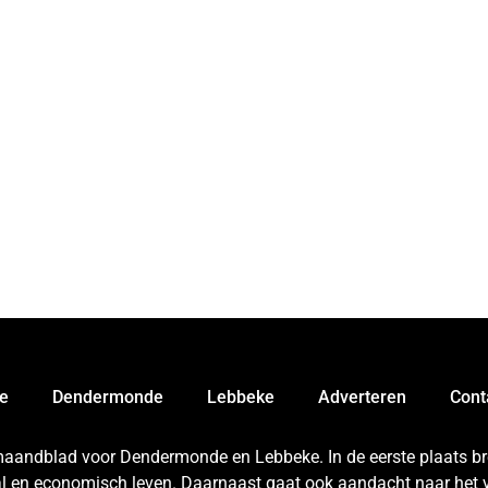
e
Dendermonde
Lebbeke
Adverteren
Cont
 maandblad voor Dendermonde en Lebbeke. In de eerste plaats bren
aal en economisch leven. Daarnaast gaat ook aandacht naar het v