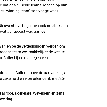
de nationale. Beide teams konden op hun
het “winning team” van vorige week
 Nieuwenhove begonnen ook nu sterk aan
er wat aangepast was aan de
 van en beide verdedigingen werden om
sroodse team wel makkelijker de weg te
 Aalter bij de rust tegen een
troleren. Aalter probeerde aanvankelijk
 zekerheid en won uiteindelijk met 25-
Baasrode, Koekelare, Wevelgem en zelfs
peeldag.