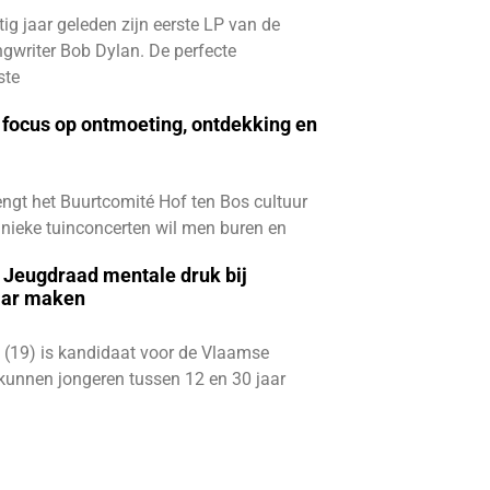
ftig jaar geleden zijn eerste LP van de
gwriter Bob Dylan. De perfecte
ste
focus op ontmoeting, ontdekking en
ngt het Buurtcomité Hof ten Bos cultuur
e unieke tuinconcerten wil men buren en
e Jeugdraad mentale druk bij
aar maken
 (19) is kandidaat voor de Vlaamse
kunnen jongeren tussen 12 en 30 jaar