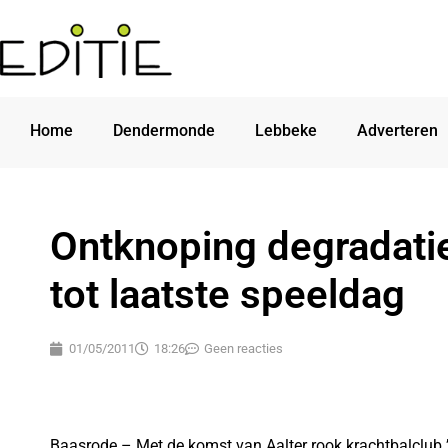
Home
Dendermonde
Lebbeke
Adverteren
Ontknoping degradatie
tot laatste speeldag
01/05/2011
18:26
Geen reacties
Baasrode – Met de komst van Aalter rook krachtbalclub 