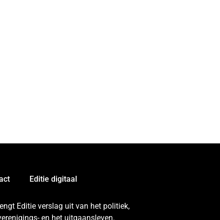
act
Editie digitaal
gt Editie verslag uit van het politiek,
erenigings- en het uitgaansleven.