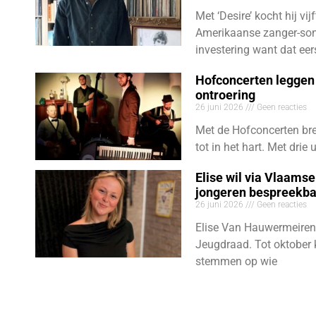
Met ‘Desire’ kocht hij vij
Amerikaanse zanger-son
investering want dat eer
Hofconcerten leggen 
ontroering
26 juni 2026
Geen reacties
Met de Hofconcerten bre
tot in het hart. Met dri
Elise wil via Vlaams
jongeren bespreekb
26 juni 2026
Geen reacties
Elise Van Hauwermeiren
Jeugdraad. Tot oktober 
stemmen op wie