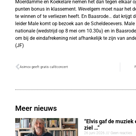
Moerdamme en Koekelare nemen het dan tegen elkaar o
punten bonus in klassement. Wevelgem moet naar het de
te winnen of te verliezen heeft. En Baasrode… dat krijgt
leider Male komt op bezoek aan de Scheldeoevers. Male 
nationale (wedstrijd op 8 mei om 10.30u) en in Baasrod
om bij de eindafrekening niet afhankelijk te zijn van an
(JF)
Asimov geeft gratis caféconcert
Meer nieuws
“Elvis gaf de muziek
ziel …”
26 juni 2026
Geen reacties