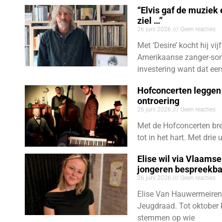
“Elvis gaf de muziek
ziel …”
26 juni 2026
Geen reacties
Met ‘Desire’ kocht hij vij
Amerikaanse zanger-son
investering want dat eer
Hofconcerten leggen 
ontroering
26 juni 2026
Geen reacties
Met de Hofconcerten bre
tot in het hart. Met dri
Elise wil via Vlaams
jongeren bespreekb
26 juni 2026
Geen reacties
Elise Van Hauwermeiren
Jeugdraad. Tot oktober 
stemmen op wie