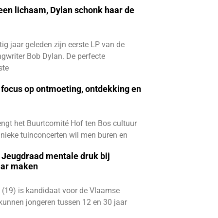
 een lichaam, Dylan schonk haar de
ftig jaar geleden zijn eerste LP van de
gwriter Bob Dylan. De perfecte
ste
focus op ontmoeting, ontdekking en
ngt het Buurtcomité Hof ten Bos cultuur
e unieke tuinconcerten wil men buren en
e Jeugdraad mentale druk bij
aar maken
 (19) is kandidaat voor de Vlaamse
kunnen jongeren tussen 12 en 30 jaar