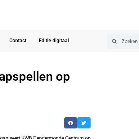
Contact
Editie digitaal
apspellen op
 organiseert KWB Dendermonde Centrum op