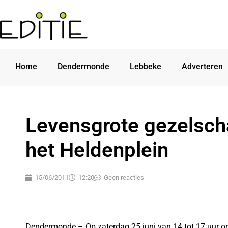
Home
Dendermonde
Lebbeke
Adverteren
Levensgrote gezelsch
het Heldenplein
15/06/2011
12:20
Geen reacties
Dendermonde – Op zaterdag 25 juni van 14 tot 17 uur