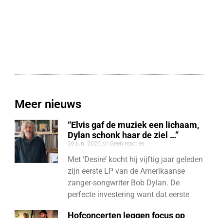
Meer nieuws
“Elvis gaf de muziek een lichaam,
Dylan schonk haar de ziel …”
26 juni 2026
Geen reacties
Met ‘Desire’ kocht hij vijftig jaar geleden
zijn eerste LP van de Amerikaanse
zanger-songwriter Bob Dylan. De
perfecte investering want dat eerste
Hofconcerten leggen focus op