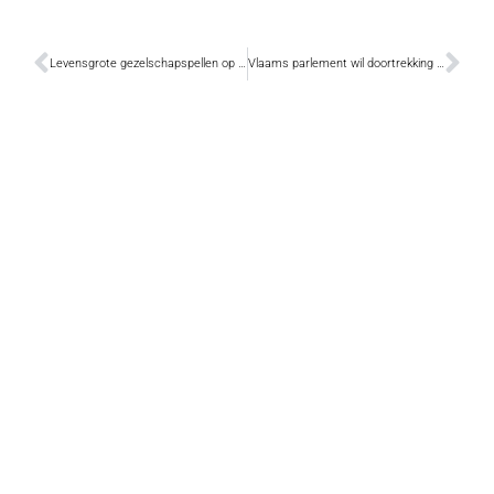
Levensgrote gezelschapspellen op het Heldenplein
Vlaams parlement wil doortrekking N41 bespoedigen