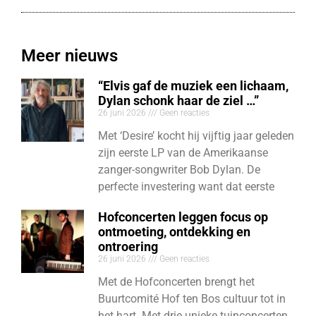
Meer nieuws
“Elvis gaf de muziek een lichaam,
Dylan schonk haar de ziel …”
26 juni 2026
Geen reacties
Met ‘Desire’ kocht hij vijftig jaar geleden
zijn eerste LP van de Amerikaanse
zanger-songwriter Bob Dylan. De
perfecte investering want dat eerste
Hofconcerten leggen focus op
ontmoeting, ontdekking en
ontroering
26 juni 2026
Geen reacties
Met de Hofconcerten brengt het
Buurtcomité Hof ten Bos cultuur tot in
het hart. Met drie unieke tuinconcerten