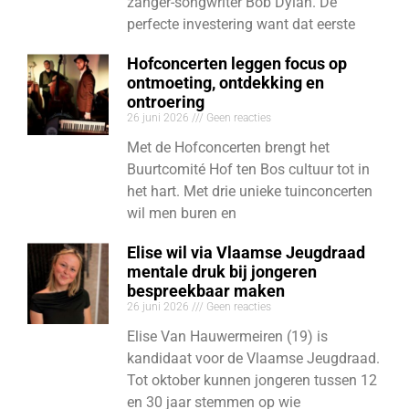
zanger-songwriter Bob Dylan. De
perfecte investering want dat eerste
Hofconcerten leggen focus op
ontmoeting, ontdekking en
ontroering
26 juni 2026
Geen reacties
Met de Hofconcerten brengt het
Buurtcomité Hof ten Bos cultuur tot in
het hart. Met drie unieke tuinconcerten
wil men buren en
Elise wil via Vlaamse Jeugdraad
mentale druk bij jongeren
bespreekbaar maken
26 juni 2026
Geen reacties
Elise Van Hauwermeiren (19) is
kandidaat voor de Vlaamse Jeugdraad.
Tot oktober kunnen jongeren tussen 12
en 30 jaar stemmen op wie