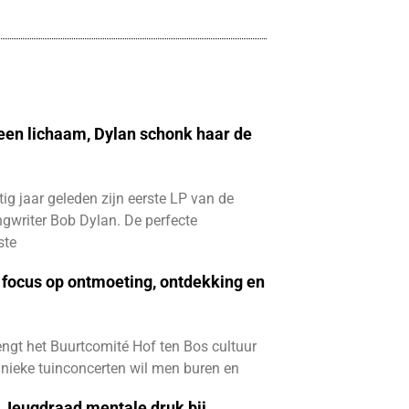
 een lichaam, Dylan schonk haar de
ftig jaar geleden zijn eerste LP van de
gwriter Bob Dylan. De perfecte
ste
focus op ontmoeting, ontdekking en
ngt het Buurtcomité Hof ten Bos cultuur
e unieke tuinconcerten wil men buren en
e Jeugdraad mentale druk bij