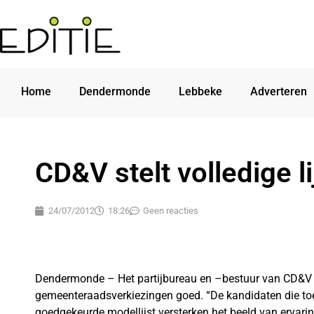
Home
Dendermonde
Lebbeke
Adverteren
CD&V stelt volledige li
24/07/2012
18:26
Geen reacties
Dendermonde – Het partijbureau en –bestuur van CD&V ke
gemeenteraadsverkiezingen goed. “De kandidaten die t
goedgekeurde modellijst versterken het beeld van ervari