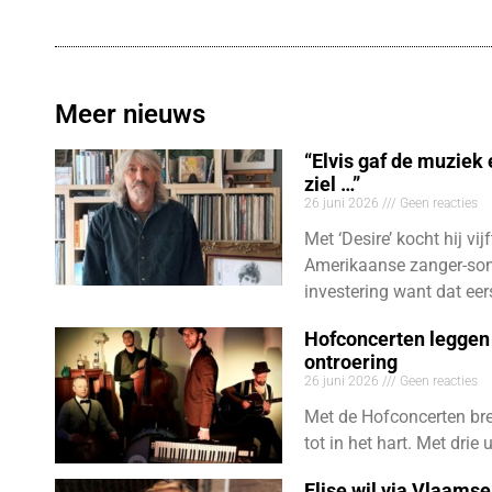
Meer nieuws
“Elvis gaf de muziek
ziel …”
26 juni 2026
Geen reacties
Met ‘Desire’ kocht hij vij
Amerikaanse zanger-son
investering want dat eer
Hofconcerten leggen 
ontroering
26 juni 2026
Geen reacties
Met de Hofconcerten bre
tot in het hart. Met dri
Elise wil via Vlaams