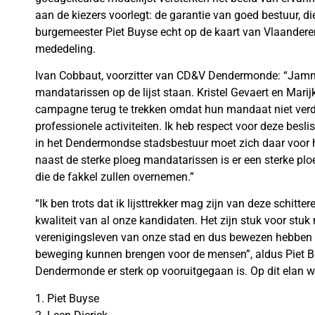
aan de kiezers voorlegt: de garantie van goed bestuur, 
burgemeester Piet Buyse echt op de kaart van Vlaanderen 
mededeling.
Ivan Cobbaut, voorzitter van CD&V Dendermonde: “Jammer
mandatarissen op de lijst staan. Kristel Gevaert en Marijk
campagne terug te trekken omdat hun mandaat niet verd
professionele activiteiten. Ik heb respect voor deze bes
in het Dendermondse stadsbestuur moet zich daar voor h
naast de sterke ploeg mandatarissen is er een sterke pl
die de fakkel zullen overnemen.”
“Ik ben trots dat ik lijsttrekker mag zijn van deze schitt
kwaliteit van al onze kandidaten. Het zijn stuk voor stuk
verenigingsleven van onze stad en dus bewezen hebben da
beweging kunnen brengen voor de mensen”, aldus Piet Buy
Dendermonde er sterk op vooruitgegaan is. Op dit elan wil
1. Piet Buyse