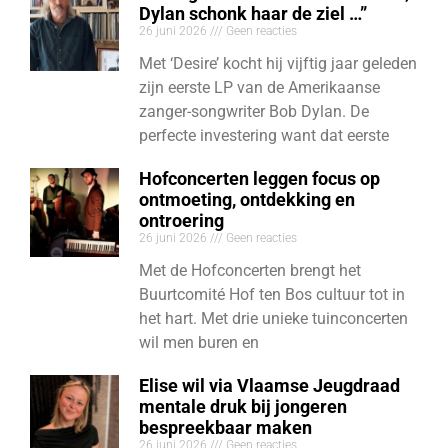
Dylan schonk haar de ziel …”
26 juni 2026
Geen reacties
Met ‘Desire’ kocht hij vijftig jaar geleden
zijn eerste LP van de Amerikaanse
zanger-songwriter Bob Dylan. De
perfecte investering want dat eerste
Hofconcerten leggen focus op
ontmoeting, ontdekking en
ontroering
26 juni 2026
Geen reacties
Met de Hofconcerten brengt het
Buurtcomité Hof ten Bos cultuur tot in
het hart. Met drie unieke tuinconcerten
wil men buren en
Elise wil via Vlaamse Jeugdraad
mentale druk bij jongeren
bespreekbaar maken
26 juni 2026
Geen reacties