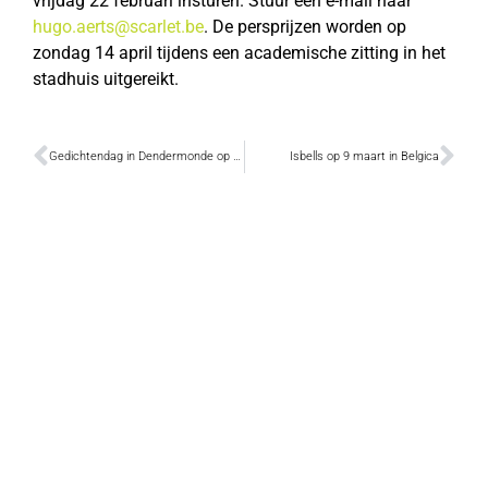
vrijdag 22 februari insturen. Stuur een e-mail naar
hugo.aerts@scarlet.be
. De persprijzen worden op
zondag 14 april tijdens een academische zitting in het
stadhuis uitgereikt.
Gedichtendag in Dendermonde op 30 en 31 januari
Isbells op 9 maart in Belgica