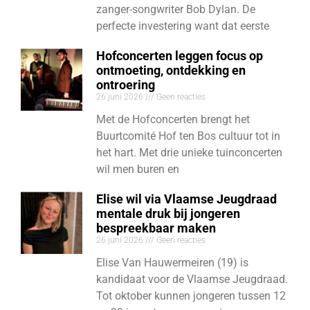
zanger-songwriter Bob Dylan. De
perfecte investering want dat eerste
Hofconcerten leggen focus op
ontmoeting, ontdekking en
ontroering
26 juni 2026
Geen reacties
Met de Hofconcerten brengt het
Buurtcomité Hof ten Bos cultuur tot in
het hart. Met drie unieke tuinconcerten
wil men buren en
Elise wil via Vlaamse Jeugdraad
mentale druk bij jongeren
bespreekbaar maken
26 juni 2026
Geen reacties
Elise Van Hauwermeiren (19) is
kandidaat voor de Vlaamse Jeugdraad.
Tot oktober kunnen jongeren tussen 12