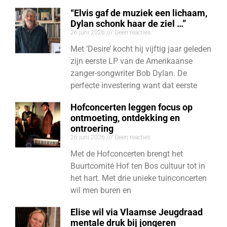
“Elvis gaf de muziek een lichaam,
Dylan schonk haar de ziel …”
26 juni 2026
Geen reacties
Met ‘Desire’ kocht hij vijftig jaar geleden
zijn eerste LP van de Amerikaanse
zanger-songwriter Bob Dylan. De
perfecte investering want dat eerste
Hofconcerten leggen focus op
ontmoeting, ontdekking en
ontroering
26 juni 2026
Geen reacties
Met de Hofconcerten brengt het
Buurtcomité Hof ten Bos cultuur tot in
het hart. Met drie unieke tuinconcerten
wil men buren en
Elise wil via Vlaamse Jeugdraad
mentale druk bij jongeren