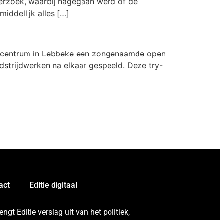
derzoek, waarbij nagegaan werd of de
iddellijk alles […]
l centrum in Lebbeke een zongenaamde open
dstrijdwerken na elkaar gespeeld. Deze try-
act
Editie digitaal
gt Editie verslag uit van het politiek,