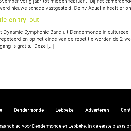
november vorig jaar tot midden februari. “Bij het cameraon
erd nieuwe schade vastgesteld. De nv Aquafin heeft er onm
ie en try-out
gt Dynamic Symphonic Band uit Dendermonde in cultureee
gerepeteerd en op het einde van de repetitie worden de 2 we
gang is gratis. “Deze […]
e
Dendermonde
Lebbeke
Adverteren
Cont
 maandblad voor Dendermonde en Lebbeke. In de eerste plaats bren