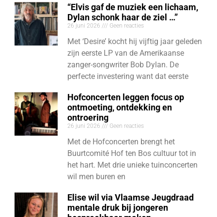
“Elvis gaf de muziek een lichaam,
Dylan schonk haar de ziel …”
26 juni 2026
Geen reacties
Met ‘Desire’ kocht hij vijftig jaar geleden
zijn eerste LP van de Amerikaanse
zanger-songwriter Bob Dylan. De
perfecte investering want dat eerste
Hofconcerten leggen focus op
ontmoeting, ontdekking en
ontroering
26 juni 2026
Geen reacties
Met de Hofconcerten brengt het
Buurtcomité Hof ten Bos cultuur tot in
het hart. Met drie unieke tuinconcerten
wil men buren en
Elise wil via Vlaamse Jeugdraad
mentale druk bij jongeren