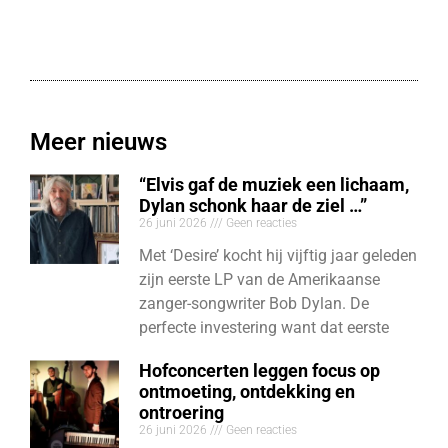
Meer nieuws
“Elvis gaf de muziek een lichaam,
Dylan schonk haar de ziel …”
26 juni 2026
Geen reacties
Met ‘Desire’ kocht hij vijftig jaar geleden
zijn eerste LP van de Amerikaanse
zanger-songwriter Bob Dylan. De
perfecte investering want dat eerste
Hofconcerten leggen focus op
ontmoeting, ontdekking en
ontroering
26 juni 2026
Geen reacties